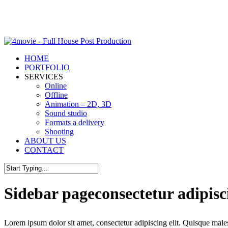
Skip
to
main
content
Menu
HOME
PORTFOLIO
SERVICES
Online
Offline
Animation – 2D, 3D
Sound studio
Formats a delivery
Shooting
ABOUT US
CONTACT
Close
Search
Sidebar page
consectetur adipisc
Lorem ipsum dolor sit amet, consectetur adipiscing elit. Quisque males