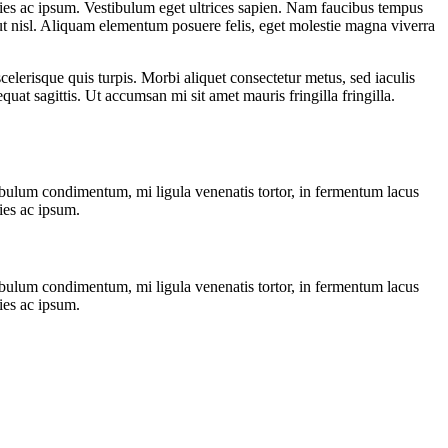
icies ac ipsum. Vestibulum eget ultrices sapien. Nam faucibus tempus
 ut nisl. Aliquam elementum posuere felis, eget molestie magna viverra
elerisque quis turpis. Morbi aliquet consectetur metus, sed iaculis
uat sagittis. Ut accumsan mi sit amet mauris fringilla fringilla.
stibulum condimentum, mi ligula venenatis tortor, in fermentum lacus
ies ac ipsum.
stibulum condimentum, mi ligula venenatis tortor, in fermentum lacus
cies ac ipsum.